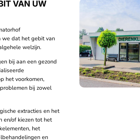
BIT VAN UW
matorhof
 we dat het gebit van
algehele welzijn.
en bij aan een gezond
ialiseerde
 op het voorkomen,
dproblemen bij zowel
gische extracties en het
en/of kiezen tot het
kelementen, het
albehandelingen en