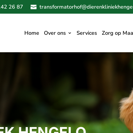
242 26 87
transformatorhof@dierenkliniekhengel

Home
Over ons
Services
Zorg op Maa
IEK HENGELO